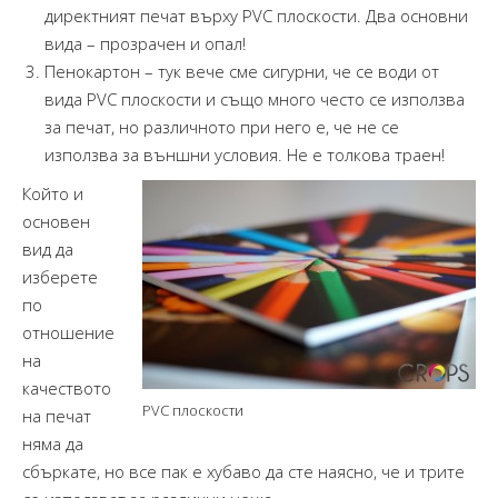
директният печат върху PVC плоскости. Два основни
вида – прозрачен и опал!
Пенокартон – тук вече сме сигурни, че се води от
вида PVC плоскости и също много често се използва
за печат, но различното при него е, че не се
използва за външни условия. Не е толкова траен!
Който и
основен
вид да
изберете
по
отношение
на
качеството
PVC плоскости
на печат
няма да
сбъркате, но все пак е хубаво да сте наясно, че и трите