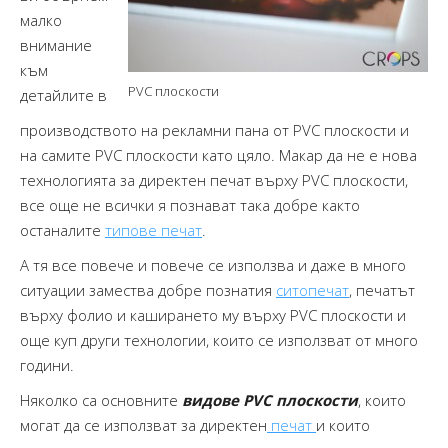
малко
внимание
към
PVC плоскости
детайлите в
производството на рекламни пана от PVC плоскости и
на самите PVC плоскости като цяло. Макар да не е нова
технологията за директен печат върху PVC плоскости,
все още не всички я познават така добре както
останалите
типове печат
.
А тя все повече и повече се използва и даже в много
ситуации замества добре познатия
ситопечат
, печатът
върху фолио и каширането му върху PVC плоскости и
още куп други технологии, които се използват от много
години.
Няколко са основните
видове PVC плоскости
, които
могат да се използват за директен
печат
и които