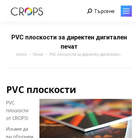
Търсене
Search:
PVC плоскости за директен дигитален
печат
You are here:
Home
Печат
PVC плоскости за директен дигитален…
PVC плоскости
PVC
плоскости
от CROPS!
Искаме да
ви обърнем