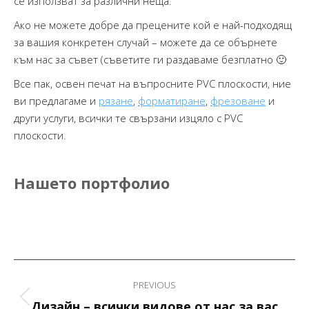
се използват за различни неща.
Ако не можете добре да прецените кой е най-подходящ
за вашия конкретен случай – можете да се обърнете
към нас за съвет (съветите ги раздаваме безплатно 🙂
Все пак, освен печат на въпросните PVC плоскости, ние
ви предлагаме и
рязане
,
форматиране
,
фрезоване
и
други услуги, всички те свързани изцяло с PVC
плоскости.
Нашето портфолио
Post
PREVIOUS
navigation
Previous
Дизайн – всички видове от нас за вас