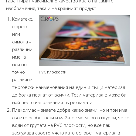
гарантират максимално качество както на самите
изображения, така и на крайният продукт.
Коматекс,
форекс
или
симона –
различни
имена
или по-
точно
PVC плоскости
различни
търговски наименования на един и същи материал
до болка познат от всички. Този материал е може би
най-често използваният в рекламата
Плексиглас – знаете добре какво значи, но и той има
своите особености и май-не сме много сигурни, че се
води от групата на PVC плоскости, но все пак
заслужава своето място като основен материал в