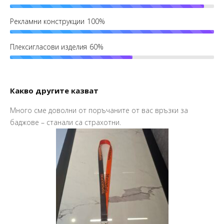
Рекламни конструкции
100%
Плексигласови изделия
60%
Какво другите казват
Много сме доволни от поръчаните от вас връзки за
Пр
баджове – станали са страхотни.
Ва
Ма
So