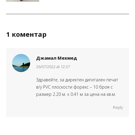
1 коментар
Джамал Мехмед
says:
26/07/2022 at 12:37
Здравейте, за директен дигитален печат
в/у PVC плоскости форекс – 10 броя с
размер 2.20 м. х 0.41 м за цена на кв.м.
Reply