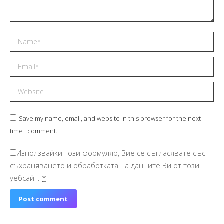
Name *
Email *
Website
Save my name, email, and website in this browser for the next
time I comment.
Използвайки този формуляр, Вие се съгласявате със
съхраняването и обработката на данните Ви от този
уебсайт.
*
Post comment