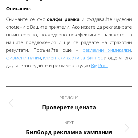
Описание:
Снимайте се със
селфи рамка
и създавайте чудесни
спомени с Вашите приятели. Ако искате да рекламирате
по-интересно, по-модерно по-ефективно, заложете на
нашите предложения и ще се радвате на страхотни
резултати. Поръчайте още –
рекламни химикалки
,
фирмени папки
,
клиентски карти за фитнес
и още много
други. Разгледайте и рекламно студио
Big Print
.
Project
PREVIOUS
navigation
Previous
Проверете цената
project:
NEXT
Next
Билборд рекламна кампания