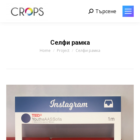
Търсене
Search:
Селфи рамка
You are here:
Home
Project
Селфи рамка