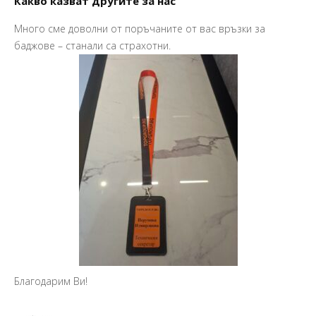
Какво казват другите за нас
Много сме доволни от поръчаните от вас връзки за
Пр
баджове – станали са страхотни.
Ва
Ма
So
Благодарим Ви!