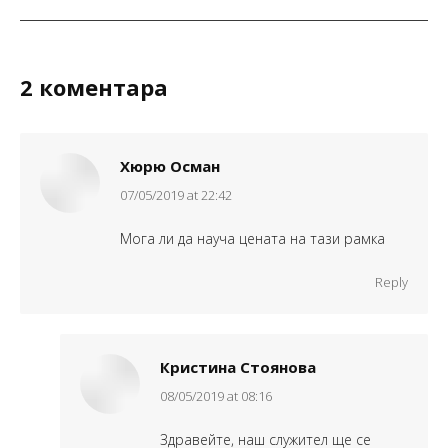
project:
2 коментара
Хюрю Осман
says:
07/05/2019 at 22:42
Мога ли да науча цената на тази рамка
Reply
Кристина Стоянова
says:
08/05/2019 at 08:16
Здравейте, наш служител ще се