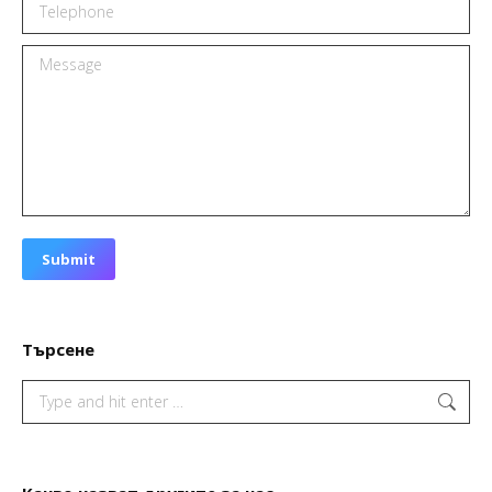
Telephone
Message
Submit
Търсене
Search: