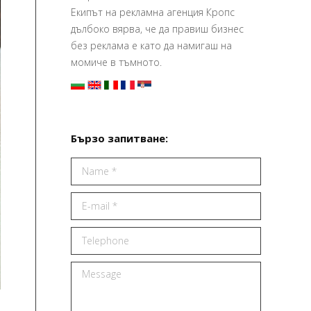
Екипът на рекламна агенция Кропс
дълбоко вярва, че да правиш бизнес
без реклама е като да намигаш на
момиче в тъмното.
Бързо запитване:
Name *
E-mail *
Telephone
Message