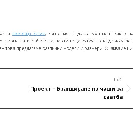
кални
светещи кутии
, които могат да се монтират както н
те фирма за изработката на светеща кутия по индивидуале
вен това предлагаме различни модели и размери. Очакваме Ви
NEXT
Проект – Брандиране на чаши за
Next
сватба
project:
Искам да ви благодаря много за вашата
Искам да благодаря за д
работа! Всичко е страхотно и сме
на списанието. Станало е
много доволни!
от очакванията ми, получ