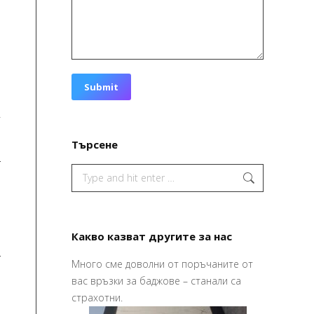
а
Submit
н
!
Търсене
Search:
Какво казват другите за нас
Много сме доволни от поръчаните от
изайна и печата
Привет,
вас връзки за баджове – станали са
 по – хубаво
Ваучерите
страхотни.
их го в срок,
страхотни,