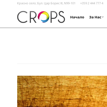
Красно село; Бул. Цар Борис III, N99-101
+359 2 444 777 4
Начало
За Нас
Начало
За Нас