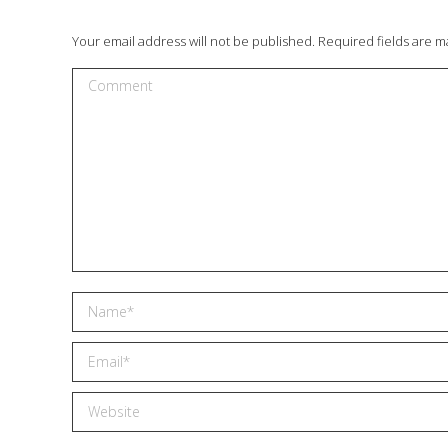
отговаряше на очакванията ни и беше
реализиран с внимание към детайла.
Your email address will not be published. Required fields are 
Оценявам добрата комуникация,
спазените срокове и ангажираността
Comment
през целия процес.Ще се радвам да
работим заедно и по бъдещи проекти!
STEFANI PEEVA – INSPIRIT
Name *
Email *
Website