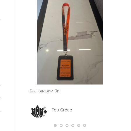
чно благодаря!
Мария Ми
Social Me
а – дизайн и
ание
Благодарим Ви!
Top Group