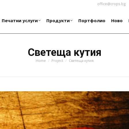
office@crops.bg
Печатни услуги
Продукти
Портфолио
Ново
Печатни услуги
Продукти
Портфолио
Ново
Светеща кутия
You are here:
Home
Project
Светеща кутия