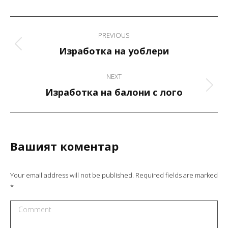
Project
PREVIOUS
navigation
Previous
Изработка на уоблери
project:
NEXT
Next
Изработка на балони с лого
project:
Вашият коментар
Your email address will not be published. Required fields are marked
*
Comment