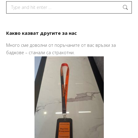
Search:
Какво казват другите за нас
Много сме доволни от поръчаните от вас връзки за
Пр
баджове – станали са страхотни.
Ва
Ма
So