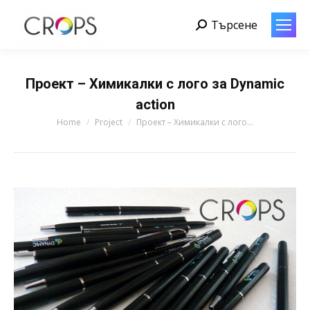
Търсене
Search:
Проект – Химикалки с лого за Dynamic
action
You are here:
Home
Project
Проект – Химикалки с лого…