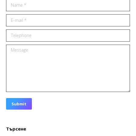
Name *
E-mail *
Telephone
Message
Submit
Търсене