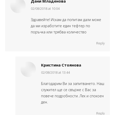
Дани Младенова
says:
02/08/2018 at 10:04
Здравейте! Искам да попитам дали може
да ми изработите един тефтер по
поръчка или трябва количество
Reply
Кристина Стоянова
says:
02/08/2018 at 13:44
Благодарим Ви за запитването. Наш
служител ще се свърже с Вас за
повече подробности. Лек и спокоен
ден.
Reply