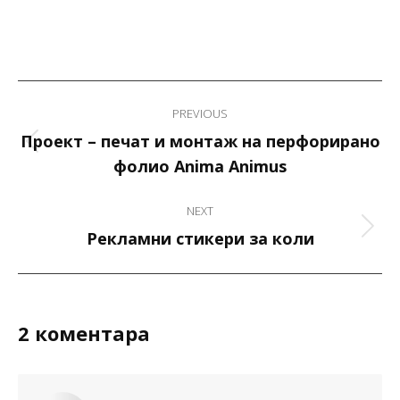
Project
PREVIOUS
navigation
Проект – печат и монтаж на перфорирано
Previous
фолио Anima Animus
project:
NEXT
Next
Рекламни стикери за коли
project:
2 коментара