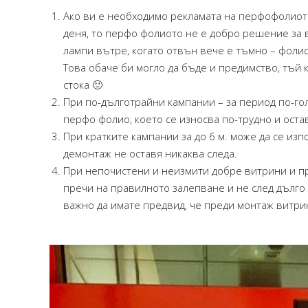
Ако ви е необходимо рекламата на перфофолиот
деня, то перфо фолиото не е добро решение за в
лампи вътре, когато отвън вече е тъмно – фолио
Това обаче би могло да бъде и предимство, тъй
стока 🙂
При по-дълготрайни кампании – за период по-го
перфо фолио, което се износва по-трудно и оста
При кратките кампании за до 6 м. може да се из
демонтаж не оставя никаква следа.
При непочистени и неизмити добре витрини и пр
пречи на правилното залепване и не след дълго 
важно да имате предвид, че преди монтаж витри