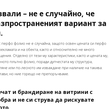
за което наистина сърде
Махаил Стариков – High Five
Желая много успехи!
– брандиране на бар-
вали – не е случайно, че
магазин
азпространеният вариант за
Силвия Павлов
печат на спис
.
с перфо фолио не е случайна, защото освен цената си перфо
екламата и на обекта, както и относнително не много
ния. Отделно от тези му характеристики, както и цената му,
ното плътно фолио, поради дупчестата му структура,
яне или по-лесното им изваждане при наличие на такива.
тави, но ние горещо не препоръчваме.
ечат и брандиране на витрини с
бра и не си струва да рискувате
ото.