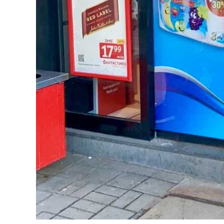
Благодаря за коректното и
професионално изпълнение на
поръчката.Крайният резултат