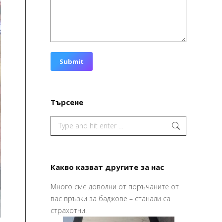
Submit
Търсене
Search:
Какво казват другите за нас
Много сме доволни от поръчаните от
изайна и печата
Привет,
вас връзки за баджове – станали са
 по – хубаво
Ваучерите
страхотни.
их го в срок,
страхотни,