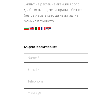
Екипът на рекламна агенция Кропс
дълбоко вярва, че да правиш бизнес
без реклама е като да намигаш на
момиче в тъмното.
Бързо запитване:
Name *
E-mail *
Telephone
Message