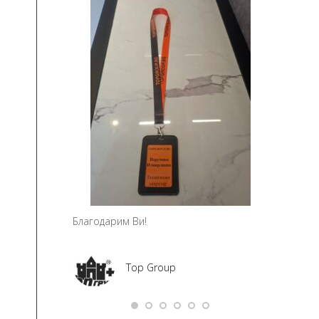
чно благодаря!
Мария Ми
Social Me
а – дизайн и
ание
Благодарим Ви!
Top Group