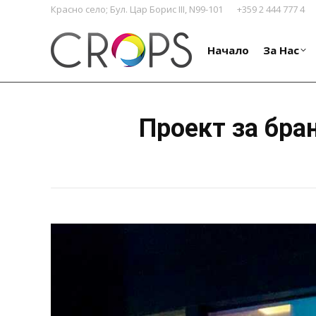
Красно село; Бул. Цар Борис III, N99-101
+359 2 444 777 4
Начало
За Нас
Начало
За Нас
Проект за бра