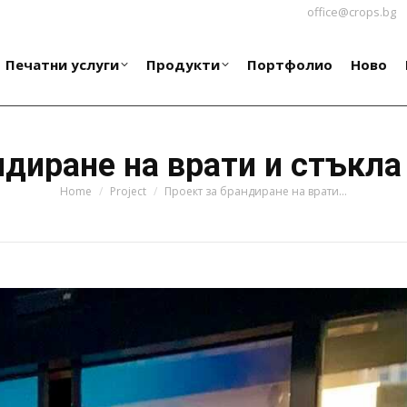
office@crops.bg
Печатни услуги
Продукти
Портфолио
Ново
Печатни услуги
Продукти
Портфолио
Ново
ндиране на врати и стъкла
You are here:
Home
Project
Проект за брандиране на врати…