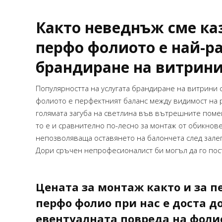
отговаряше на очакванията ни и беше
реализиран с внимание към детайла.
Както неведнъж сме каз
Оценявам добрата комуникация,
спазените срокове и ангажираността
перфо фолиото е най-р
през целия процес.Ще се радвам да
работим заедно и по бъдещи проекти!
брандиране на витрини
Популярността на услугата брандиране на витрини 
STEFANI PEEVA – INSPIRIT
фолиото е перфектният баланс между видимост на р
голямата загуба на светлина във вътрешните помеще
то е и сравнително по-лесно за монтаж от обикнове
непозволяваща оставянето на балончета след залеп
Дори сръчен непрофесионалист би могъл да го пос
Цената за монтаж както и за п
перфо фолио при нас е доста до
евентуалната повреда на фоли