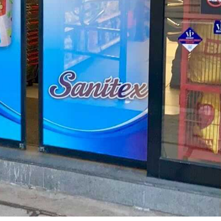
Искам да ви благодаря много за вашата
Искам да благодаря за д
работа! Всичко е страхотно и сме
на списанието. Станало е
много доволни!
от очакванията ми, получ