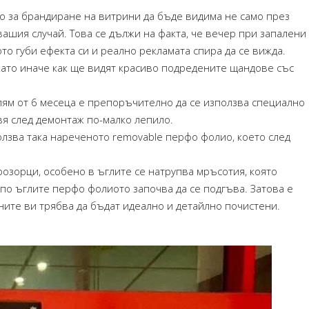
о за брандиране на витрини да бъде видима не само през
ашия случай. Това се дължи на факта, че вечер при запалени
то губи ефекта си и реално рекламата спира да се вижда.
 като иначе как ще видят красиво подредените щандове със
лям от 6 месеца е препоръчително да се използва специално
вя след демонтаж по-малко лепило.
ползва така нареченото removable перфо фолио, което след
озорци, особено в ъглите се натрупва мръсотия, която
по ъглите перфо фолиото започва да се подгъва. Затова е
ните ви трябва да бъдат идеално и детайлно почистени.