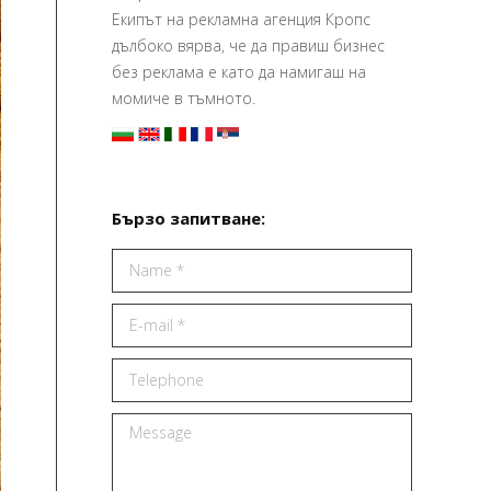
Екипът на рекламна агенция Кропс
дълбоко вярва, че да правиш бизнес
без реклама е като да намигаш на
момиче в тъмното.
Бързо запитване:
Name *
E-mail *
Telephone
Message