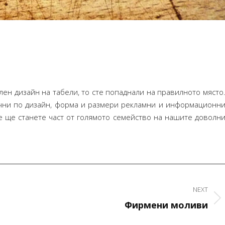
лен дизайн на табели, то сте попаднали на правилното място
чни по дизайн, форма и размери рекламни и информационн
че ще станете част от голямото семейство на нашите доволн
Искам да ви благодаря много за вашата
NEXT
Искам да благодаря за д
работа! Всичко е страхотно и сме
Next
Фирмени моливи
на списанието. Станало е
много доволни!
project:
от очакванията ми, получ