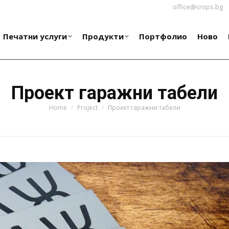
office@crops.bg
Печатни услуги
Продукти
Портфолио
Ново
Печатни услуги
Продукти
Портфолио
Ново
Проект гаражни табели
You are here:
Home
Project
Проект гаражни табели