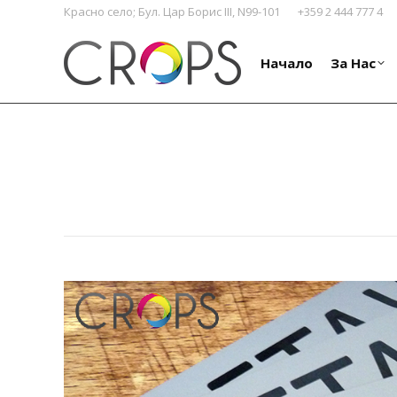
Красно село; Бул. Цар Борис III, N99-101
+359 2 444 777 4
Начало
За Нас
Начало
За Нас