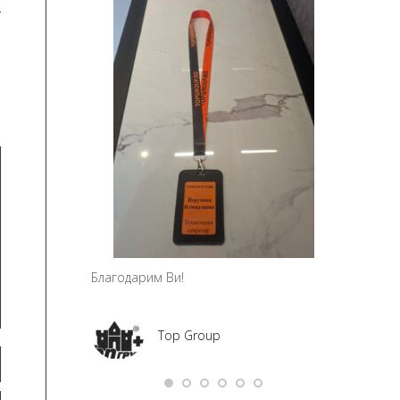
чно благодаря!
Мария Ми
Social Me
а – дизайн и
ание
Благодарим Ви!
Top Group