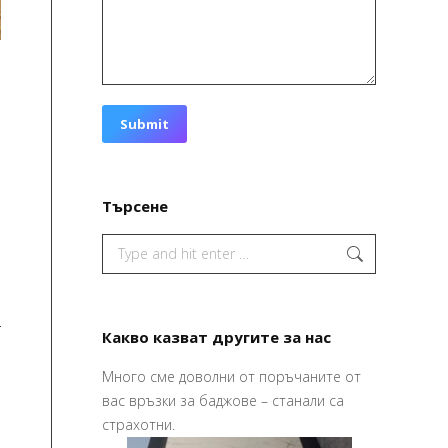
Submit
.
Търсене
и
и
Search:
Какво казват другите за нас
Много сме доволни от поръчаните от
изайна и печата
Привет,
вас връзки за баджове – станали са
 по – хубаво
Ваучерите
страхотни.
их го в срок,
страхотни,