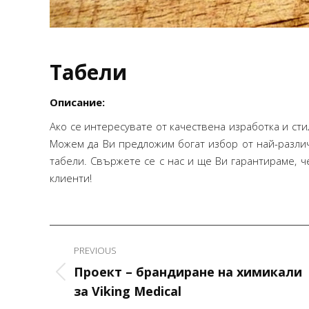
Табели
Описание:
Ако се интересувате от качествена изработка и сти
Можем да Ви предложим богат избор от най-разли
табели. Свържете се с нас и ще Ви гарантираме, 
клиенти!
Project
PREVIOUS
navigation
Благодаря за коректното и
Проект – брандиране на химикали
професионално изпълнение на
Previous
за Viking Medical
поръчката.Крайният резултат
project: