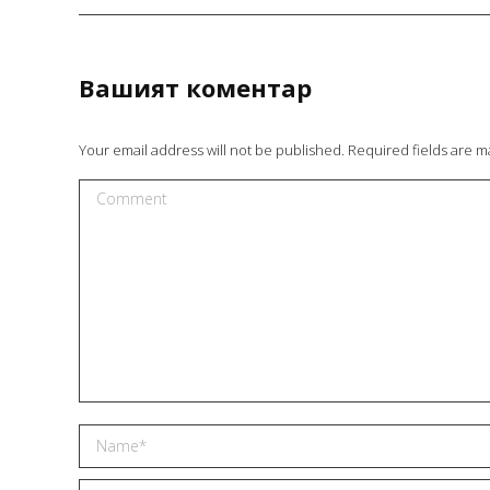
отговаряше на очакванията ни и беше
реализиран с внимание към детайла.
Оценявам добрата комуникация,
спазените срокове и ангажираността
Вашият коментар
през целия процес.Ще се радвам да
работим заедно и по бъдещи проекти!
Your email address will not be published. Required fields are 
Comment
STEFANI PEEVA – INSPIRIT
Name *