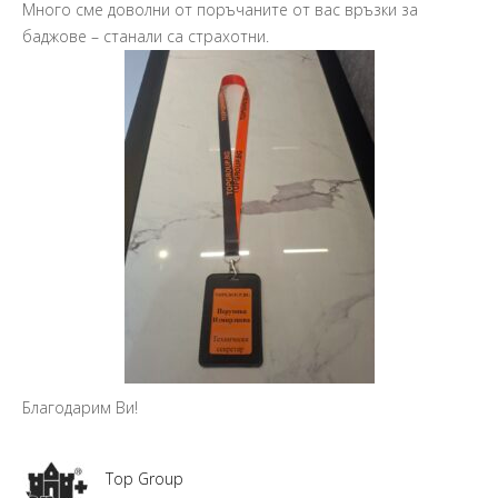
Много сме доволни от поръчаните от вас връзки за
Пр
баджове – станали са страхотни.
Ва
Ма
So
Благодарим Ви!
Top Group