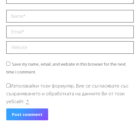
Name *
Email *
Website
Save my name, email, and website in this browser for the next
time I comment.
Използвайки този формуляр, Вие се съгласявате със
съхраняването и обработката на данните Ви от този
уебсайт.
*
Post comment