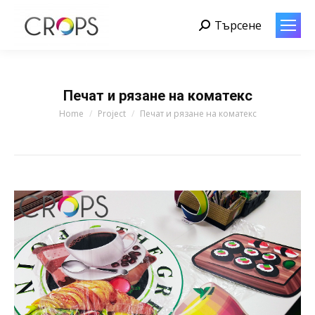
Търсене
Search:
Печат и рязане на коматекс
You are here:
Home
Project
Печат и рязане на коматекс