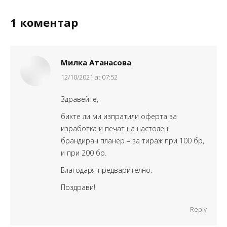
1 коментар
Милка Атанасова
says:
12/10/2021 at 07:52
Здравейте,
бихте ли ми изпратили оферта за
изработка и печат на настолен
брандиран планер – за тираж при 100 бр,
и при 200 бр.
Благодаря предварително.
Поздрави!
Reply