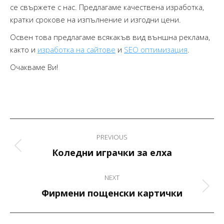
се свържете с нас. Предлагаме качествена изработка,
кратки срокове на изпълнение и изгодни цени.
Освен това предлагаме всякакъв вид външна реклама,
както и
изработка на сайтове
и
SEO оптимизация
.
Очакваме Ви!
Project
PREVIOUS
navigation
Previous
Коледни играчки за елха
project:
NEXT
Next
Фирмени пощенски картички
project: