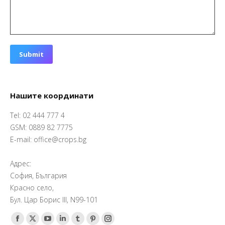
Submit
Нашите координати
Tel: 02 444 777 4
GSM: 0889 82 7775
E-mail: office@crops.bg
Адрес:
София, България
Красно село,
Бул. Цар Борис III, N99-101
Find us on:
Facebook
X
YouTube
Linkedin
Tumblr
Pinterest
Instagram