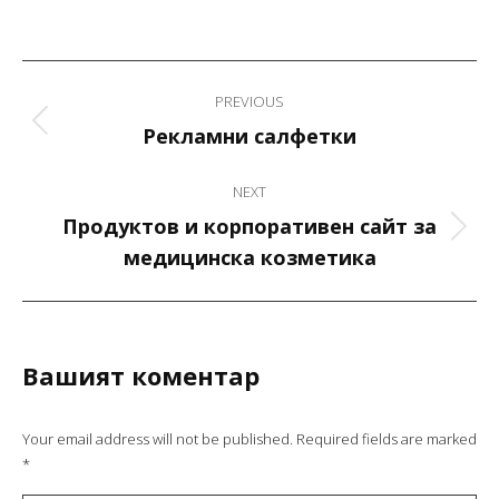
Project
PREVIOUS
navigation
Previous
Рекламни салфетки
project:
NEXT
Продуктов и корпоративен сайт за
Next
медицинска козметика
project:
Вашият коментар
Your email address will not be published. Required fields are marked
*