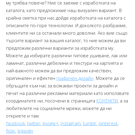
му трябва повече? Ние се заехме с изработката на
каталога, като предложихме наш визуален вариант. В
крайна сметка при нас дойде изработката на каталога с
описаните по-горе технологии. И доколкото разбрахме,
клиентите ни са останали много доволни. Ако вие също
търсите вариант за вашия каталог, то ние можем да ви
предложим различни варианти за изработката му.
Можете да избирате различни типове ушиване, лак или
ламинат, различни дебелини и текстури на хартията и
най-важното можем да ви предложим качествен,
оригинален и ефектен
графичен дизайн
. Можете да се
обръщате към нас за всякакви проекти за дизайн и
печат на различни рекламни материали като използвате
координатите ни, посочени в страницата
КОНТАКТИ
, а за
любителите на социалните мрежи, можете да ни
откриете и там:
facebook
,
twitter
,
google+
,
instagram
,
tumblr
,
pinterest
,
flickr
,
linkedin