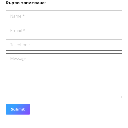
Бързо запитване:
Name *
E-mail *
Telephone
Message
Submit