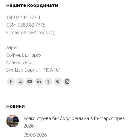
Нашите координати
Tel: 02 444 777 4
GSM: 0889 82 7775
E-mail: office@crops.bg
Адрес:
София, България
Красно село,
Бул. Цар Борис III, N99-101
Find us on:
Facebook
X
YouTube
Linkedin
Tumblr
Pinterest
Instagram
page
page
page
page
page
page
page
opens
opens
opens
opens
opens
opens
opens
Новини
in
in
in
in
in
in
in
new
new
new
new
new
new
new
Колко струва билборд реклама в България през
window
window
window
window
window
window
window
2026?
05/08/2026