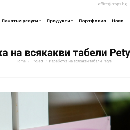
office@crops.bg
Печатни услуги
Продукти
Портфолио
Ново
Печатни услуги
Продукти
Портфолио
Ново
а на всякакви табели Pety
You are here:
Home
Project
Изработка на всякакви табели Petya…