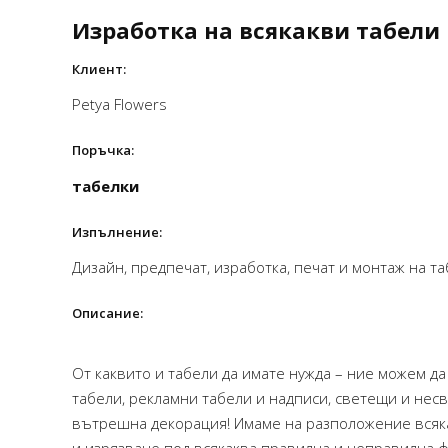
Изработка на всякакви табели
STEFANI PEEVA – INSPIRIT
Клиент:
Petya Flowers
Поръчка:
табелки
Изпълнение:
Дизайн, предпечат, изработка, печат и монтаж на т
Описание:
От каквито и табели да имате нужда – ние можем д
табели, рекламни табели и надписи, светещи и нес
вътрешна декорация! Имаме на разположение всяка