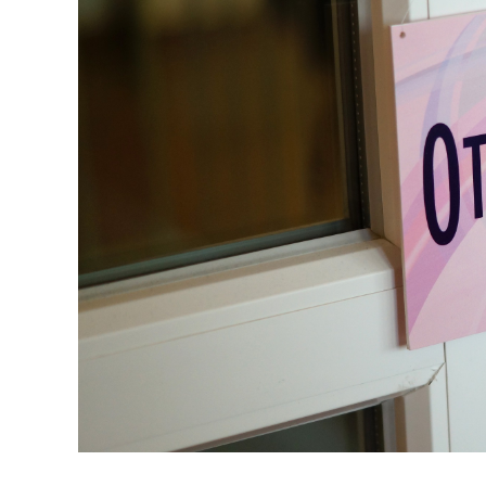
Благодаря за коректното и
професионално изпълнение на
поръчката.Крайният резултат
отговаряше на очакванията ни и беше
реализиран с внимание към детайла.
Оценявам добрата комуникация,
спазените срокове и ангажираността
през целия процес.Ще се радвам да
работим заедно и по бъдещи проекти!