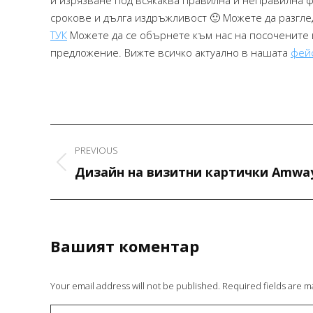
и изрязване под всякаква правилна и неправилна ф
срокове и дълга издръжливост 🙂 Можете да разглед
ТУК
Можете да се обърнете към нас на посочените в
предложение. Вижте всичко актуално в нашата
фей
Project
PREVIOUS
navigation
Previous
Дизайн на визитни картички Amwa
project:
Вашият коментар
Your email address will not be published. Required fields are 