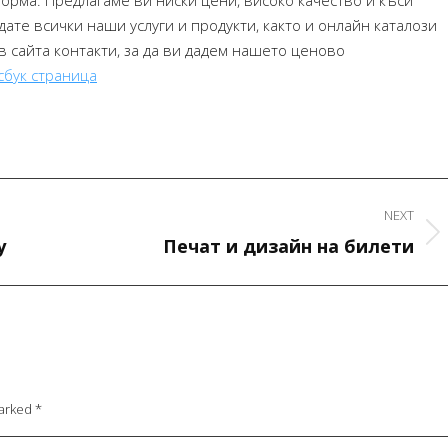
орма. Предлагаме ви ниски цени, високо качество и къси
ате всички наши услуги и продукти, както и онлайн каталози
 сайта контакти, за да ви дадем нашето ценово
сбук страница
NEXT
Next
y
Печат и дизайн на билети
project:
marked
*