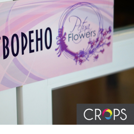
Искам да ви благодаря много за вашата
Искам да благодаря за д
работа! Всичко е страхотно и сме
на списанието. Станало е
много доволни!
от очакванията ми, получ
за което наистина сърде
Махаил Стариков – High Five
Желая много успехи!
– брандиране на бар-
магазин
Силвия Павлов
печат на спис