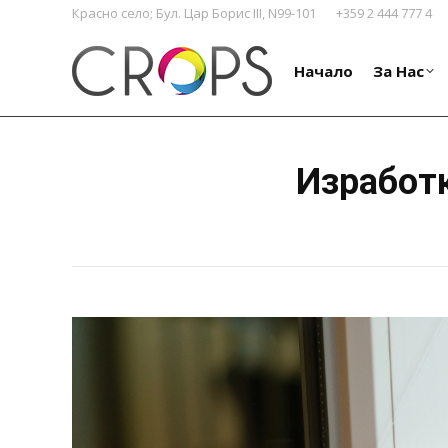
Красно село; Бул. Цар Борис III, N99-101
+359 2 444 777 4
Начало
За Нас
Начало
За Нас
Изработк