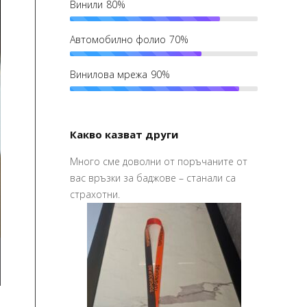
Винили
80%
Автомобилно фолио
70%
Винилова мрежа
90%
Какво казват други
Много сме доволни от поръчаните от
изайна и печата
Привет,
вас връзки за баджове – станали са
 по – хубаво
Ваучерите
страхотни.
их го в срок,
страхотни,
чно благодаря!
Мария Ми
Social Me
а – дизайн и
ание