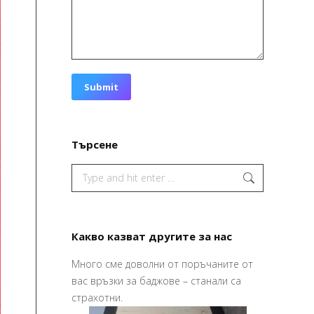
Submit
Търсене
Search:
Какво казват другите за нас
Много сме доволни от поръчаните от
изайна и печата
Привет,
вас връзки за баджове – станали са
 по – хубаво
Ваучерите
страхотни.
их го в срок,
страхотни,