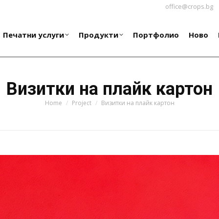
office@crops.bg
Печатни услуги
Продукти
Портфолио
Ново
Печатни услуги
Продукти
Портфолио
Ново
Визитки на плайк картон
You are here:
Home
Project
Визитки на плайк картон