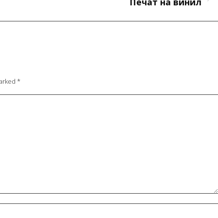
Next
Печат на винил
project:
marked
*