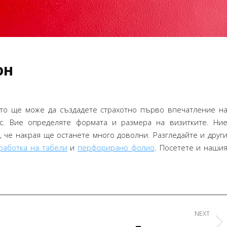
за което наистина сърде
Махаил Стариков – High Five
Желая много успехи!
– брандиране на бар-
магазин
Силвия Павлов
печат на спис
он
ито ще може да създадете страхотно първо впечатление н
с. Вие определяте формата и размера на визитките. Ни
 че накрая ще останете много доволни. Разгледайте и друг
работка на табели
и
перфорирано фолио
. Посетете и наши
NEXT