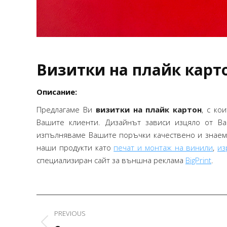
отговаряше на очакванията ни и беше
реализиран с внимание към детайла.
Оценявам добрата комуникация,
спазените срокове и ангажираността
през целия процес.Ще се радвам да
работим заедно и по бъдещи проекти!
Визитки на плайк карт
Описание:
STEFANI PEEVA – INSPIRIT
Предлагаме Ви
визитки на плайк картон
, с ко
Вашите клиенти. Дизайнът зависи изцяло от Ва
изпълняваме Вашите поръчки качествено и знаем,
наши продукти като
печат и монтаж на винили
,
из
специализиран сайт за външна реклама
BigPrint
.
Project
PREVIOUS
navigation