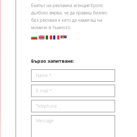
Екипът на рекламна агенция Кропс
дълбоко вярва, че да правиш бизнес
без реклама е като да намигаш на
момиче в тъмното.
Бързо запитване:
Name *
E-mail *
Telephone
Message