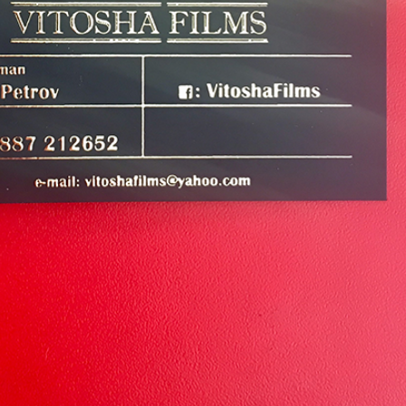
Искам да ви благодаря много за вашата
Искам да благодаря за д
работа! Всичко е страхотно и сме
на списанието. Станало е
много доволни!
от очакванията ми, получ