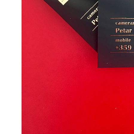
Благодаря за коректното и
професионално изпълнение на
поръчката.Крайният резултат