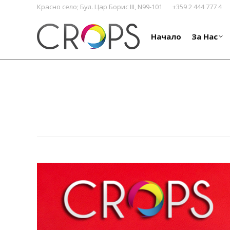
Красно село; Бул. Цар Борис III, N99-101
+359 2 444 777 4
Начало
За Нас
Начало
За Нас