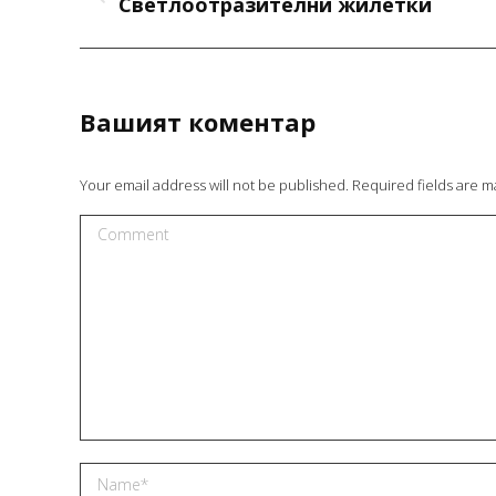
Previous
Светлоотразителни жилетки
project:
Вашият коментар
Your email address will not be published. Required fields are 
Comment
Name *