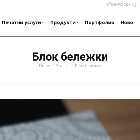
office@crops.bg
Печатни услуги
Продукти
Портфолио
Ново
Печатни услуги
Продукти
Портфолио
Ново
Блок бележки
You are here:
Home
Project
Блок бележки