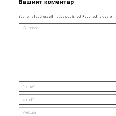
Вашият коментар
отговаряше на очакванията ни и беше
реализиран с внимание към детайла.
Оценявам добрата комуникация,
Your email address will not be published. Required fields are 
спазените срокове и ангажираността
през целия процес.Ще се радвам да
Comment
работим заедно и по бъдещи проекти!
STEFANI PEEVA – INSPIRIT
Name *
Email *
Website