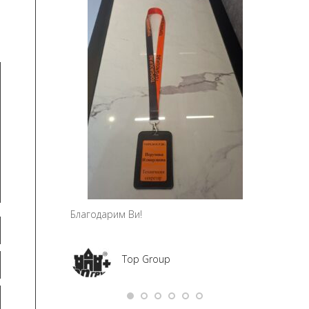
чно благодаря!
Мария Ми
Social Me
а – дизайн и
ание
Благодарим Ви!
Top Group