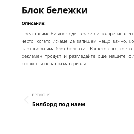
Блок бележки
Описание:
Представяме Ви днес един красив и по-оригинален
често, когато искаме да запишем нещо важно, к
партньори има блок бележки с Вашето лого, което 
рекламен продукт и разгледайте още нашите 
страхотни печатни материали.
Project
PREVIOUS
navigation
Previous
Билборд под наем
project:
Благодаря за коректното и
професионално изпълнение на
поръчката.Крайният резултат