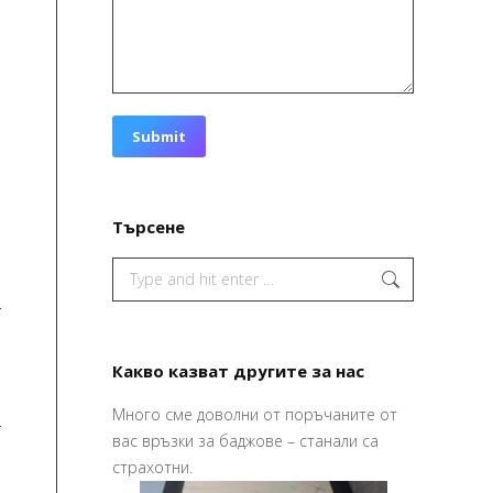
е
Submit
и
и
а
Търсене
Search:
Какво казват другите за нас
Много сме доволни от поръчаните от
изайна и печата
Привет,
вас връзки за баджове – станали са
 по – хубаво
Ваучерите
страхотни.
их го в срок,
страхотни,