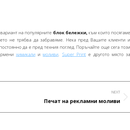
 вариант на популярните
блок бележки,
към които посягам
оето не трябва да забравяме. Нека пред Вашите клиенти 
постоянно да е пред техния поглед. Поръчайте още сега тоз
фирмени
химикали
и
моливи
.
Super Print
е другото място з
NEXT
Next
Печат на рекламни моливи
project:
Искам да ви благодаря много за вашата
Искам да благодаря за д
работа! Всичко е страхотно и сме
на списанието. Станало е
много доволни!
от очакванията ми, получ