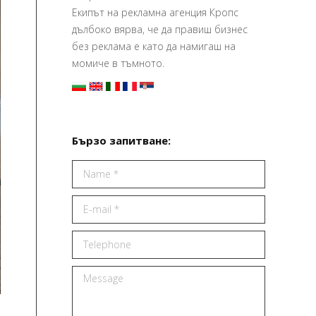
Екипът на рекламна агенция Кропс
дълбоко вярва, че да правиш бизнес
без реклама е като да намигаш на
момиче в тъмното.
Бързо запитване:
Name *
E-mail *
Telephone
Message