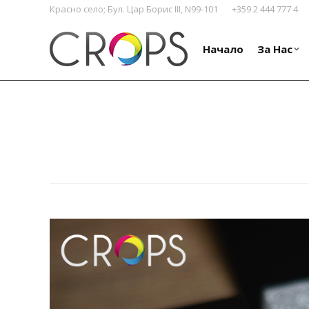
Красно село; Бул. Цар Борис III, N99-101
+359 2 444 777 4
Начало
За Нас
Начало
За Нас