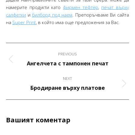
намерите продукти като
фирмен тефтер
,
печат върху
салфетки
и
билборд под наем
. Препоръчваме Ви сайта
на
Super Print
, в който има още предложения за Вас.
Project
PREVIOUS
navigation
Previous
Ангелчета с тампонен печат
project:
NEXT
Next
Бродиране върху платове
project:
Вашият коментар