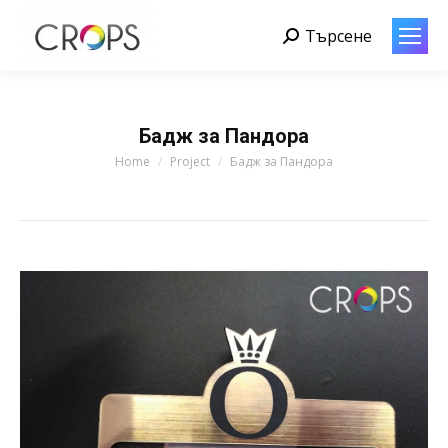
Търсене
Search:
Бадж за Пандора
You are here:
Home
Project
Бадж за Пандора