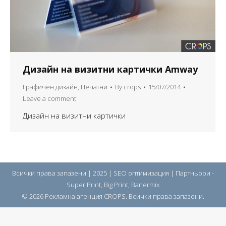
Дизайн на визитни картички Amway
Графичен дизайн
,
Печатни
By
crops
15/07/2014
Leave a comment
Дизайн на визитни картички
Всички права запазени | 2025 |
SEO оптимизация
| Партньори -
Super Print
,
Big Print
,
Banermix
© 2026 Рекламна агенция CROPS. Всички права запазени.