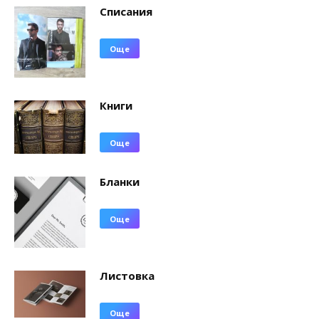
Списания
Още
Книги
Още
Бланки
Още
Листовка
Още