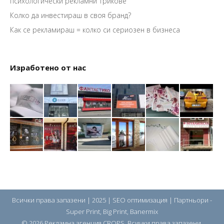
психологически рекламни трикове
Колко да инвестираш в своя бранд?
Как се рекламираш = колко си сериозен в бизнеса
Изработено от нас
Всички права запазени | 2025 |
SEO оптимизация
| Партньори -
Super Print
,
Big Print
,
Banermix
© 2026 Рекламна агенция CROPS. Всички права запазени.