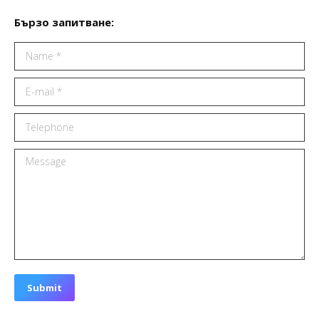
Бързо запитване:
Name *
E-mail *
Telephone
Message
Submit