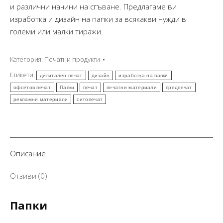
и различни начини на сгъване. Предлагаме ви
изработка и дизайн на папки за всякакви нужди в
големи или малки тиражи.
Категория:
Печатни продукти
Етикети:
дигитален печат
дизайн
изработка на папки
офсетов печат
Папки
печат
печатни материали
предпечат
рекламни материали
ситопечат
Описание
Отзиви (0)
Папки