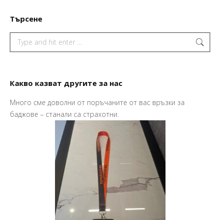
Търсене
Search:
Какво казват другите за нас
Много сме доволни от поръчаните от вас връзки за
Пр
баджове – станали са страхотни.
Ва
Ма
So