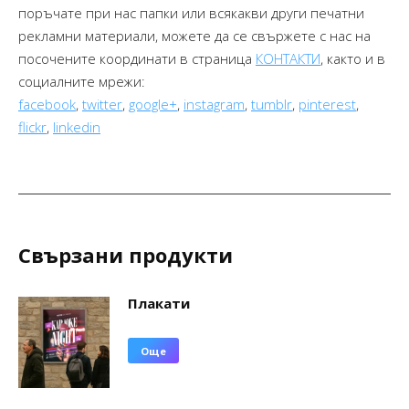
поръчате при нас папки или всякакви други печатни
рекламни материали, можете да се свържете с нас на
посочените координати в страница
КОНТАКТИ
, както и в
социалните мрежи:
facebook
,
twitter
,
google+
,
instagram
,
tumblr
,
pinterest
,
flickr
,
linkedin
Свързани продукти
Плакати
Още