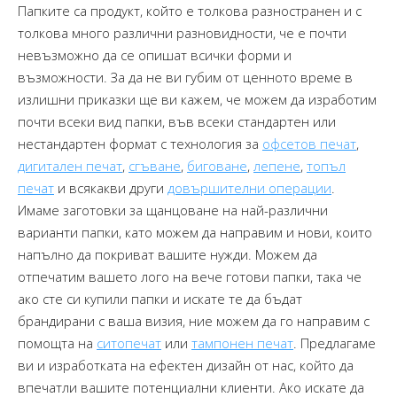
Папките са продукт, който е толкова разностранен и с
толкова много различни разновидности, че е почти
невъзможно да се опишат всички форми и
възможности. За да не ви губим от ценното време в
излишни приказки ще ви кажем, че можем да изработим
почти всеки вид папки, във всеки стандартен или
нестандартен формат с технология за
офсетов печат
,
дигитален печат
,
сгъване
,
биговане
,
лепене
,
топъл
печат
и всякакви други
довършителни операции
.
Имаме заготовки за щанцоване на най-различни
варианти папки, като можем да направим и нови, които
напълно да покриват вашите нужди. Можем да
отпечатим вашето лого на вече готови папки, така че
ако сте си купили папки и искате те да бъдат
брандирани с ваша визия, ние можем да го направим с
помощта на
ситопечат
или
тампонен печат
. Предлагаме
ви и изработката на ефектен дизайн от нас, който да
впечатли вашите потенциални клиенти. Ако искате да