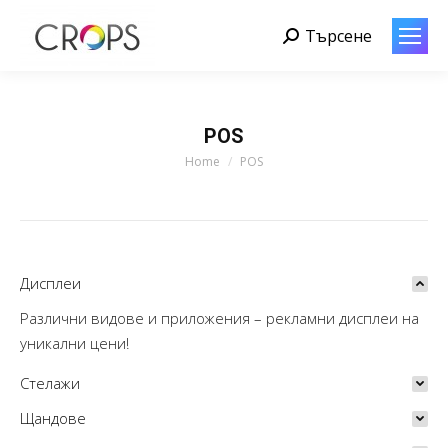
Търсене
Search:
POS
You are here:
Home
POS
Дисплеи
Различни видове и приложения – рекламни дисплеи на
уникални цени!
Стелажи
Щандове