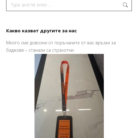
Search:
Какво казват другите за нас
Много сме доволни от поръчаните от вас връзки за
Пр
баджове – станали са страхотни.
Ва
Ма
So