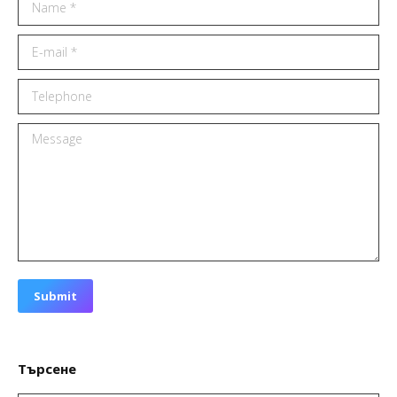
Name *
E-mail *
Telephone
Message
Submit
Търсене