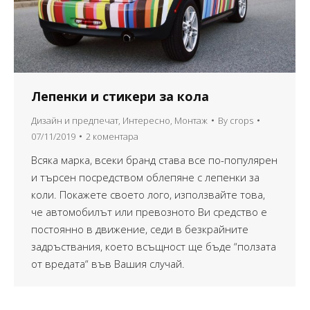
Лепенки и стикери за кола
Дизайн и предпечат
,
Интересно
,
Монтаж
By
crops
07/11/2019
2 коментара
Всяка марка, всеки бранд става все по-популярен
и търсен посредством облепяне с лепенки за
коли. Покажете своето лого, използвайте това,
че автомобилът или превозното Ви средство е
постоянно в движение, седи в безкрайните
задръствания, което всъщност ще бъде “ползата
от вредата“ във Вашия случай.