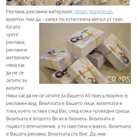
Реклама, рекламни материали,
печат
,
предпечат
,
визитки. Ами да – каква по-естествена мисъл от тази.
Когато
чуете
реклама,
рекламни
материали
няма как
да не се
сетите за
визитки.
Няма как да не се сетите за Вашето АЗ пресътворено в
рекламен вид. Визитката е Вашето лице, визитката е
това, което остава след Вас, след всяка проведна среща.
Визитката е второто Ви аз в бизнеса. Визитката е
първото впечатление, а то наистина е важно. Визитката
е Вашата реклама. Визитката сте Вие. Да, ние