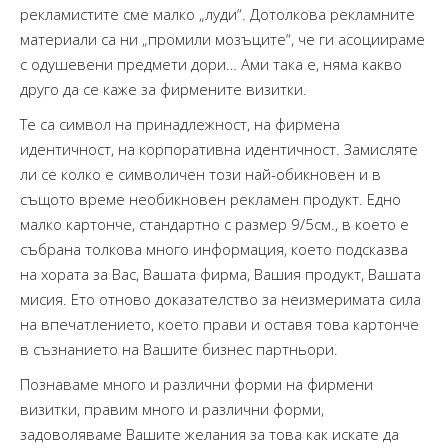
рекламистите сме малко „луди“. Дотолкова рекламните
материали са ни „промили мозъците“, че ги асоциираме
с одушевени предмети дори… Ами така е, няма какво
друго да се каже за фирмените визитки.
Те са символ на принадлежност, на фирмена
идентичност, на корпоративна идентичност. Замисляте
ли се колко е символичен този най-обикновен и в
същото време необикновен рекламен продукт. Едно
малко картонче, стандартно с размер 9/5см., в което е
събрана толкова много информация, което подсказва
на хората за Вас, Вашата фирма, Вашия продукт, Вашата
мисия. Ето отново доказателство за неизмеримата сила
на впечатлението, което прави и оставя това картонче
в съзнанието на Вашите бизнес партньори.
Познаваме много и различни форми на фирмени
визитки, правим много и различни форми,
задоволяваме Вашите желания за това как искате да