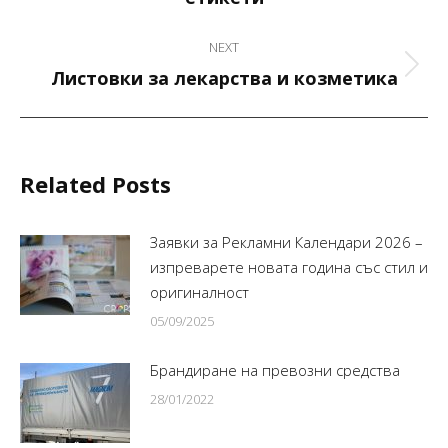
post:
NEXT
Next
Листовки за лекарства и козметика
post:
Related Posts
Заявки за Рекламни Календари 2026 –
изпреварете новата година със стил и
оригиналност
05/09/2025
Брандиране на превозни средства
28/01/2022