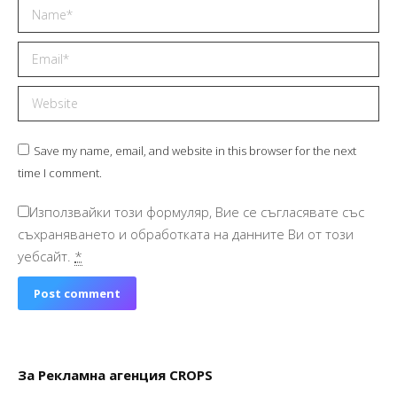
Name *
Email *
Website
Save my name, email, and website in this browser for the next
time I comment.
Използвайки този формуляр, Вие се съгласявате със
съхраняването и обработката на данните Ви от този
уебсайт.
*
Post comment
За Рекламна агенция CROPS