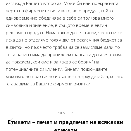
изглежда Вашето второ аз. Може би най-прекрасната
черта на фирмените визитка е, че е продукт, който
едновременно обединява в себе си толкова много
символика и значение, в същото време е евтин
рекламен продукт. Няма какво да се лъжем, често ни се
иска да не отделяме голям дял от рекламния бюджет за
визитки, но пък често трябва да се замисляме дали по
този начин няма да пропилеем шанса си да впечатлим,
да покажем „кои сме и за какво се борим“ на
потенциалните си клиенти. Винаги подхождайте
максимално практично и с акцент върху детайла, когато
става дума за Вашите фирмени визитки.
Post
PREVIOUS
navigation
Етикети – печат и предпечат на всякакви
Previous
етикети