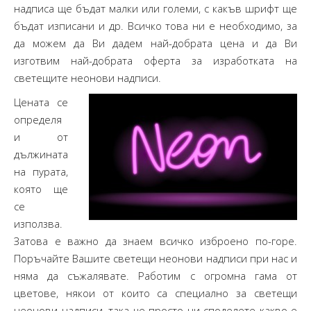
надписа ще бъдат малки или големи, с какъв шрифт ще
бъдат изписани и др. Всичко това ни е необходимо, за
да можем да Ви дадем най-добрата цена и да Ви
изготвим най-добрата оферта за изработката на
светещите неонови надписи.
Цената се
определя
и от
дължината
на пурата,
която ще
се
използва.
Затова е важно да знаем всичко изброено по-горе.
Поръчайте Вашите светещи неонови надписи при нас и
няма да съжалявате. Работим с огромна гама от
цветове, някои от които са специално за светещи
неонови надписи, така че просто ни споделете какво е