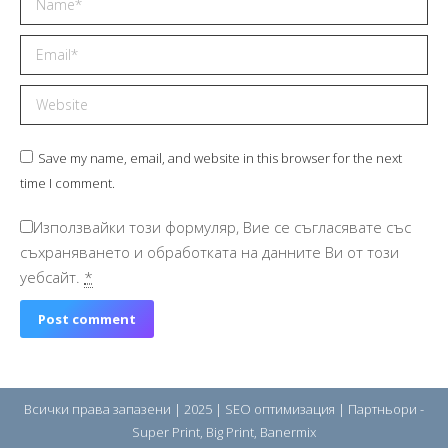
Email *
Website
Save my name, email, and website in this browser for the next
time I comment.
Използвайки този формуляр, Вие се съгласявате със
съхраняването и обработката на данните Ви от този
уебсайт.
*
Post comment
Всички права запазени | 2025 |
SEO оптимизация
| Партньори -
Super Print
,
Big Print
,
Banermix