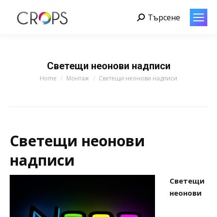
Търсене
Search:
Светещи неонови надписи
You are here:
Home
Монтаж
Светещи неонови надписи
Светещи неонови
надписи
Светещи
неонови