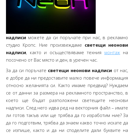
надписи
можете да си поръчате при нас, в рекламно
студио Кропс. Ние произвеждаме
светещи неонови
надписи
, както и осъществяваме техния
монтаж
на
посочено от Вас място и ден, в уречен час.
За да си поръчате
светещи неонови надписи
от нас,
е добре да ни предоставите малко повече информация
относно желанията си. Както имаме предвид? Нуждаем
се от данни за размера на рекламното пространство, в
което ще бъдат разположени светещите неонови
надписи. След него идва ред на векторния файл – имате
ли готов такъв или ще трябва да го изработим ние? За
да го подготвим, трябва да знаем какво точно искате да
се изпише, както и да ни споделите дали буквите на