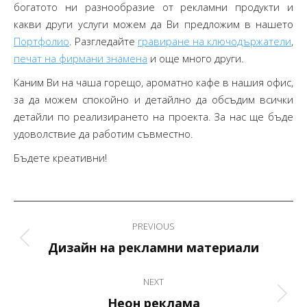
богатото ни разнообразие от рекламни продукти и
какви други услуги можем да Ви предложим в нашето
Портфолио
. Разгледайте
гравиране на ключодържатели
,
печат на фирмани знамена
и още много други.
Каним Ви на чаша горещо, ароматно кафе в нашия офис,
за да можем спокойно и детайлно да обсъдим всички
детайли по реализирането на проекта. За нас ще бъде
удоволствие да работим съвместно.
Бъдете креативни!
Post
PREVIOUS
navigation
Previous
Дизайн на рекламни материали
post:
NEXT
Next
Неон реклама