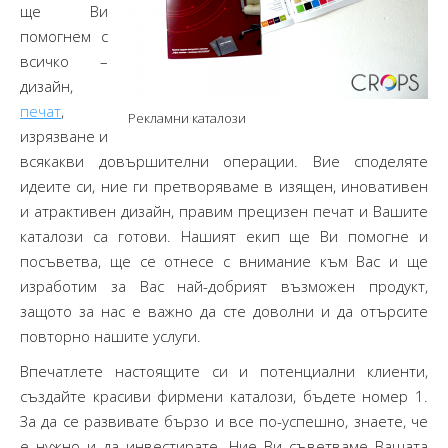
ще Ви
помогнем с
всичко –
дизайн,
печат
,
Рекламни каталози
изрязване и
всякакви довършителни операции. Вие споделяте
идеите си, ние ги претворяваме в изящен, иновативен
и атрактивен дизайн, правим прецизен печат и Вашите
каталози са готови. Нашият екип ще Ви помогне и
посъветва, ще се отнесе с внимание към Вас и ще
изработим за Вас най-добрият възможен продукт,
защото за нас е важно да сте доволни и да отърсите
повторно нашите услуги.
Впечатлете настоящите си и потенциални клиенти,
създайте красиви фирмени каталози, бъдете номер 1.
За да се развивате бързо и все по-успешно, знаете, че
е нужно и да инвестирате. Ние Ви съветваме Вашата