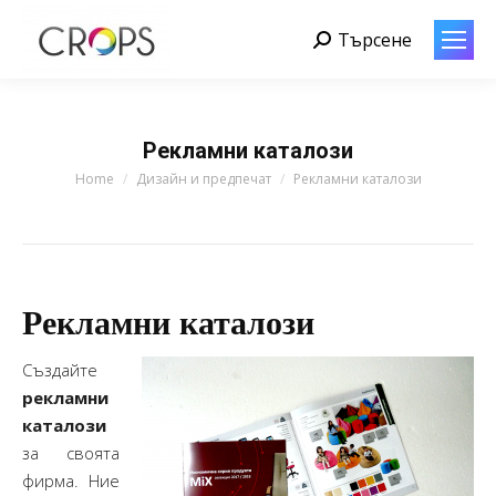
Търсене
Search:
Рекламни каталози
You are here:
Home
Дизайн и предпечат
Рекламни каталози
Рекламни каталози
Създайте
рекламни
каталози
за своята
фирма. Ние