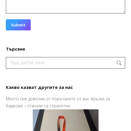
Submit
Търсене
Search:
Какво казват другите за нас
Много сме доволни от поръчаните от вас връзки за
Пр
баджове – станали са страхотни.
Ва
Ма
So