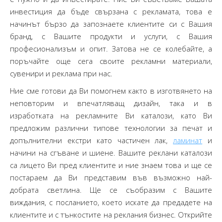
инвестиция да бъде свързана с рекламата, това е
начинът бързо да запознаете клиентите си с Вашия
бранд, с Вашите продукти и услуги, с Вашия
професионализъм и опит. Затова не се колебайте, а
поръчайте още сега своите рекламни материали,
сувенири и реклама при нас.
Ние сме готови да Ви помогнем както в изготвянето на
неповторим и впечатляващ дизайн, така и в
изработката на рекламните Ви каталози, като Ви
предложим различни типове технологии за печат и
допълнителни екстри като частичен лак,
ламинат
и
начини на сгъване и шиене. Вашите реклани каталози
са лицето Ви пред клиентите и ние знаем това и ще се
постараем да Ви представим във възможно най-
добрата светлина. Ще се съобразим с Вашите
виждания, с посланието, което искате да предадете на
клиентите и с тънкостите на реклания бизнес. Открийте