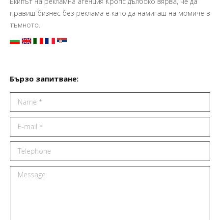
Екипът на рекламна агенция Кропс дълбоко вярва, че да
правиш бизнес без реклама е като да намигаш на момиче в
тъмното.
Бързо запитване:
Name *
E-mail *
Telephone
Message