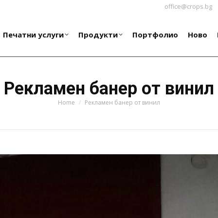
office@crops.bg
Печатни услуги
Продукти
Портфолио
Ново
Печатни услуги
Продукти
Портфолио
Ново
Рекламен банер от винил
You are here:
Home
Рекламен банер от винил