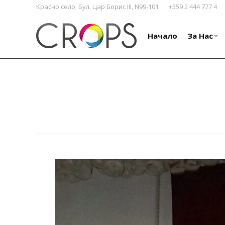
Красно село; Бул. Цар Борис III, N99-101
+359 2 444 777 4
Начало
За Нас
Начало
За Нас