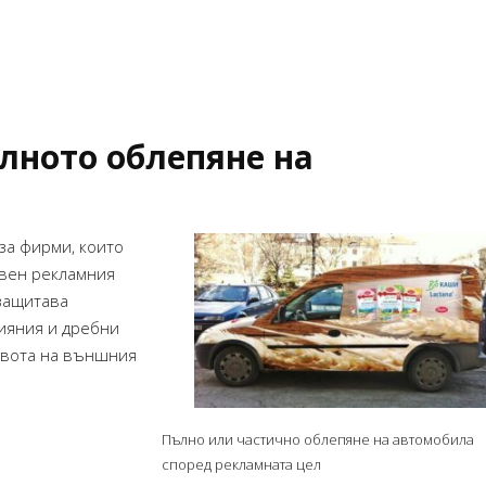
лното облепяне на
за фирми, които
свен рекламния
 защитава
ияния и дребни
живота на външния
Пълно или частично облепяне на автомобила
според рекламната цел