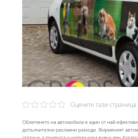
Оценете тази страница
Облепянето на автомобила е един от най-ефективн
допълнителни рекламни разходи. Фирменият автомо
стотици, а понякога и хиляди хора всеки ден. Когат