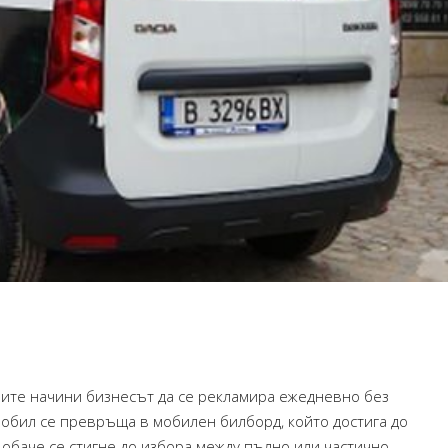
ите начини бизнесът да се рекламира ежедневно без
бил се превръща в мобилен билборд, който достига до
о обаче се стигне до избора между пълно или частично