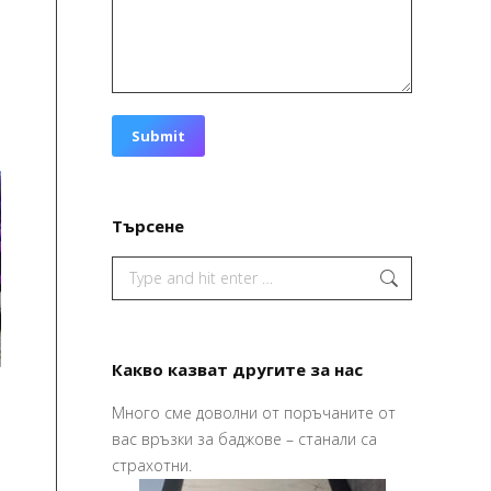
Submit
Търсене
Search:
Какво казват другите за нас
Много сме доволни от поръчаните от
изайна и печата
Привет,
вас връзки за баджове – станали са
 по – хубаво
Ваучерите
страхотни.
их го в срок,
страхотни,