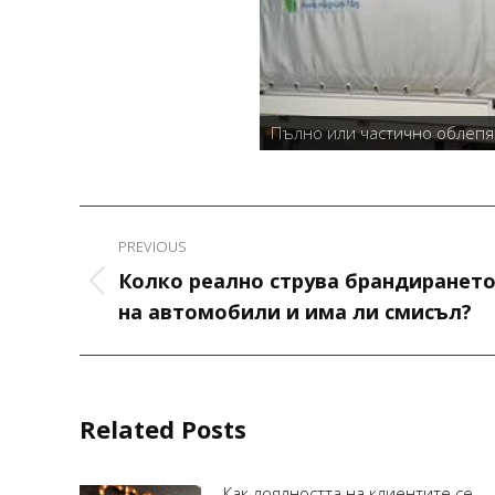
Пълно или частично облепя
втомобила 4 - Научете повече
Post
PREVIOUS
navigation
Колко реално струва брандиранет
Previous
на автомобили и има ли смисъл?
post:
Related Posts
Как лоялността на клиентите се