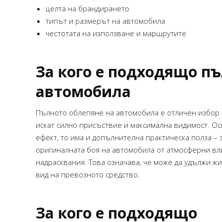
целта на брандирането
типът и размерът на автомобила
честотата на използване и маршрутите
За кого е подходящо пъ
автомобила
Пълното облепяне на автомобила е отличен избор 
искат силно присъствие и максимална видимост. О
ефект, то има и допълнителна практическа полза –
оригиналната боя на автомобила от атмосферни вл
надрасквания. Това означава, че може да удължи 
вид на превозното средство.
За кого е подходящо