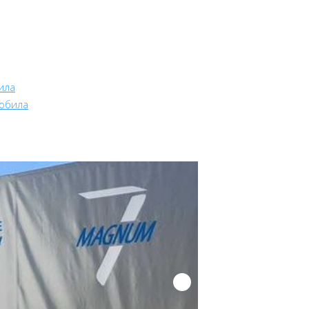
ила
мобила