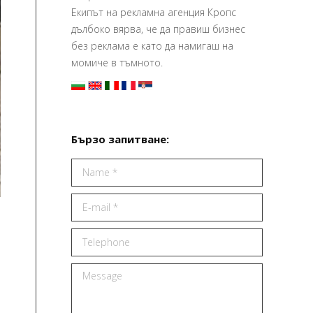
Екипът на рекламна агенция Кропс
дълбоко вярва, че да правиш бизнес
без реклама е като да намигаш на
момиче в тъмното.
Бързо запитване:
Name *
E-mail *
Telephone
Message