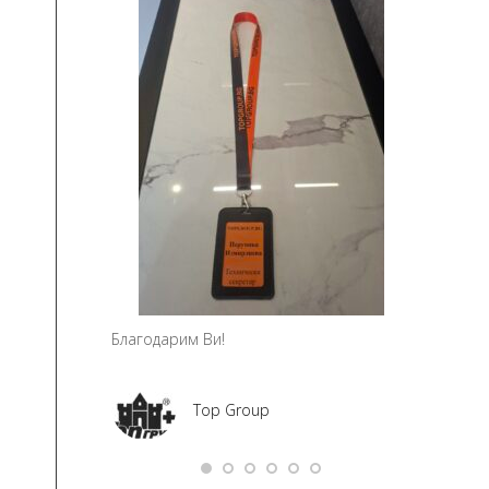
чно благодаря!
Мария Ми
Social Me
а – дизайн и
ание
Благодарим Ви!
Top Group