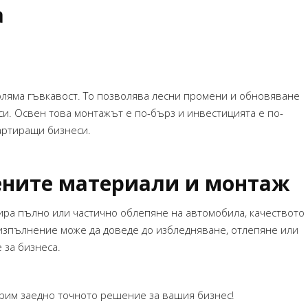
а
оляма гъвкавост. То позволява лесни промени и обновяване
си. Освен това монтажът е по-бърз и инвестицията е по-
артиращи бизнеси.
ените материали и монтаж
бира пълно или частично облепяне на автомобила, качеството
изпълнение може да доведе до избледняване, отлепяне или
 за бизнеса.
ерим заедно точното решение за вашия бизнес!