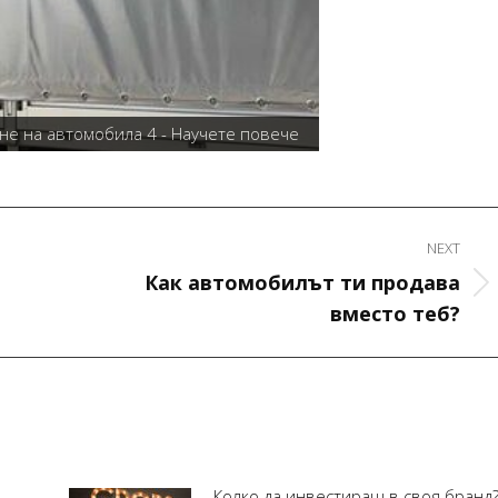
не на автомобила 5 - Научете повече
Пълно или частично
NEXT
о
Как автомобилът ти продава
Next
вместо теб?
post:
Колко да инвестираш в своя бранд