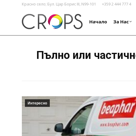
Красно село; Бул. Цар Борис III, N99-101
+359 2 444 777 4
Начало
За Нас
Начало
За Нас
Пълно или частичн
Интересно