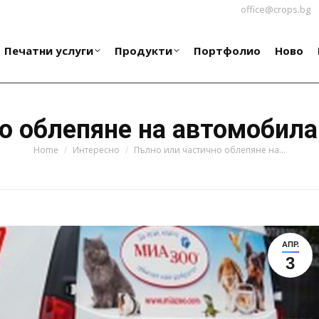
office@crops.bg
Печатни услуги
Продукти
Портфолио
Ново
Печатни услуги
Продукти
Портфолио
Ново
о облепяне на автомобила 
You are here:
Home
Интересно
Пълно или частично облепяне на…
АПР.
3