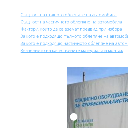
Същност на пълното облепяне на автомобила
Същност на частичното облепяне на автомобила
Фактори, които да се вземат предвид при избора
За кого е подходящо пълното облепяне на автомоб
За кого е подходящо частичното облепяне на авто
Значението на качествените материали и монтаж