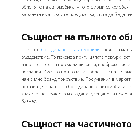
облепяне на автомобила, много фирми се колебаят 
варианта имат своите предимства, стига да бъдат 
Същност на пълното об
Пълното
брандиране на автомобили
предлага макс
въздействие. То покрива почти цялата повърхност
използването на по-смели дизайни, изображения и
послания. Именно при този тип облепяне на автомо
най-силно бранд присъствие. Проучвания в маркет
показват, че напълно брандираните автомобили се
значително по-лесно и създават усещане за по-гол
бизнес.
Благодаря за коректното и
професионално изпълнение на
Същност на частичното
поръчката.Крайният резултат