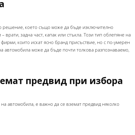
а
за което наистина сърде
Махаил Стариков – High Five
Желая много успехи!
– брандиране на бар-
магазин
Силвия Павлов
о решение, което също може да бъде изключително
печат на спис
 врати, задна част, капак или стъкла. Този тип облепяне на
 фирми, които искат ясно бранд присъствие, но с по-умерен
а автомобила може да бъде почти толкова разпознаваемо,
земат предвид при избора
 на автомобила, е важно да се вземат предвид няколко