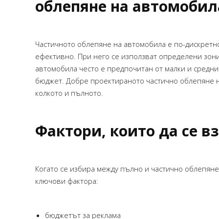
отговаряше на очакванията ни и беше
облепяне на автомобил
реализиран с внимание към детайла.
Оценявам добрата комуникация,
спазените срокове и ангажираността
Частичното облепяне на автомобила е по-дискретн
през целия процес.Ще се радвам да
ефективно. При него се използват определени зони –
работим заедно и по бъдещи проекти!
автомобила често е предпочитан от малки и средни
бюджет. Добре проектираното частично облепяне н
STEFANI PEEVA – INSPIRIT
колкото и пълното.
Фактори, които да се в
Когато се избира между пълно и частично облепяне
ключови фактора:
бюджетът за реклама