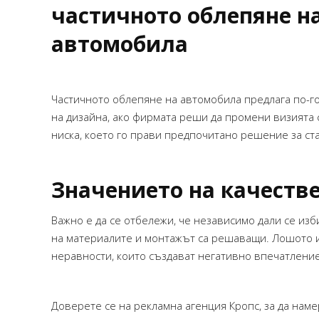
частичното облепяне н
автомобила
Частичното облепяне на автомобила предлага по-г
на дизайна, ако фирмата реши да промени визията 
ниска, което го прави предпочитано решение за ст
Значението на качеств
Важно е да се отбележи, че независимо дали се из
на материалите и монтажът са решаващи. Лошото 
неравности, които създават негативно впечатление
Доверете се на рекламна агенция Кропс, за да нам