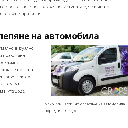
кое решение е по-подходящо. Истината е, че и двата
използвани правилно.
лепяне на автомобила
имално визуално
 и позволява
 рекламни
била се постига
инговия сектор
 запомнят
ям и утвърден
Пълно или частично облепяне на автомобила
Искам да ви благодаря много за вашата
Искам да благодаря за д
според твоя бюджет
работа! Всичко е страхотно и сме
на списанието. Станало е
много доволни!
от очакванията ми, получ