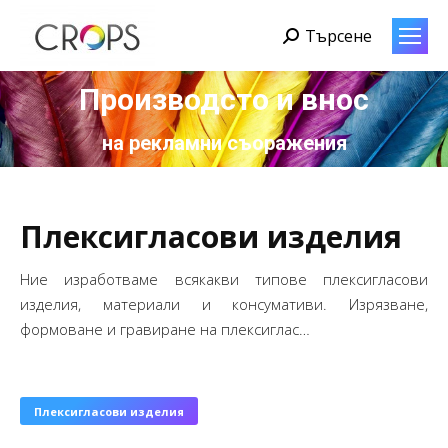
Търсене
Search:
Производсто и внос
You are here:
на рекламни съоражения
Плексигласови изделия
Ние изработваме всякакви типове плексигласови
изделия, материали и консумативи. Изрязване,
формоване и гравиране на плексиглас…
Плексигласови изделия