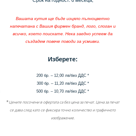
Срок на годност: 6 месеца;
Вашата кутия ще бъде изцяло пълноцветно
напечатана с Вашия фирмен бранд, лого, слоган и
всичко, което поискате. Нека заедно успеем да
създадем повече поводи за усмивки.
Изберете:
200 бр. – 12,00 лв/без ДДС *
300 бр. – 11,20 лв
/без ДДС *
500 бр. – 10,70 лв
/без ДДС *
*
Цените посочени в офертата са без цена за печат. Цена за печат
се дава след като се фиксира точно количество и графичното
изображение.