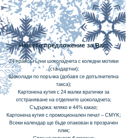
Нашето предложение за Вас:
24 правоъгълни шоколадчета с коледни мотиви
(стандартни);
Шоколади по поръчка (добавя се допълнителна
такса);
Картонена кутия с 24 малки вратички за
отстраняване на отделните шоколадчета;
Съдържа: мляко и 44% какао;
Картонена кутия с промоционален печат – CMYK;
Всеки календар ще бъде опакован в прозрачен
плик;