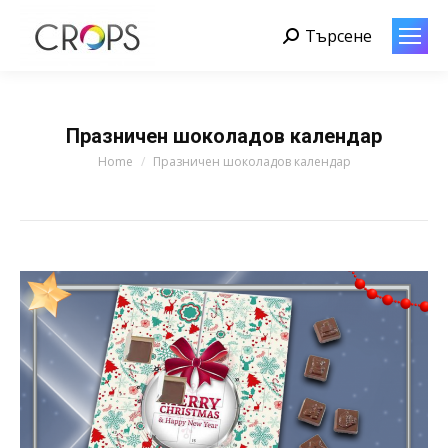
Търсене
Search:
Празничен шоколадов календар
You are here:
Home
Празничен шоколадов календар