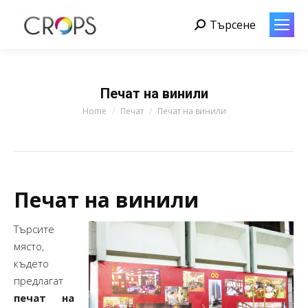
Търсене
Search:
Печат на винили
You are here:
Home
Печат
Печат на винили
Печат на винили
Търсите
място,
където
предлагат
печат на