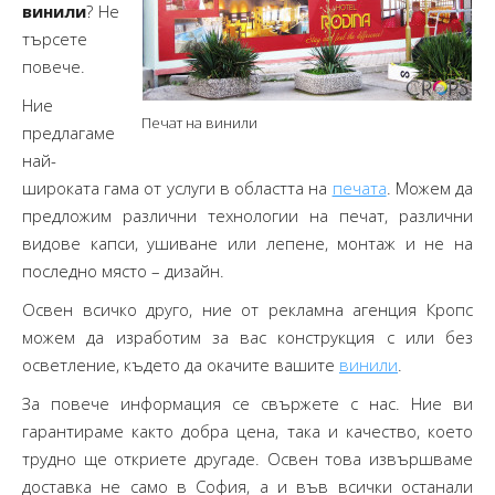
винили
? Не
търсете
повече.
Ние
Печат на винили
предлагаме
най-
широката гама от услуги в областта на
печата
. Можем да
предложим различни технологии на печат, различни
видове капси, ушиване или лепене, монтаж и не на
последно място – дизайн.
Освен всичко друго, ние от рекламна агенция Кропс
можем да изработим за вас конструкция с или без
осветление, където да окачите вашите
винили
.
За повече информация се свържете с нас. Ние ви
гарантираме както добра цена, така и качество, което
трудно ще откриете другаде. Освен това извършваме
доставка не само в София, а и във всички останали