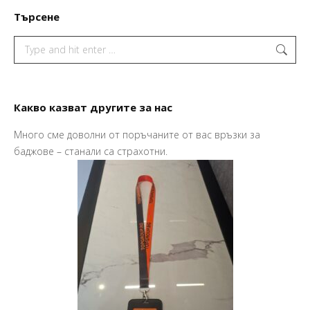
Търсене
Search:
Какво казват другите за нас
Много сме доволни от поръчаните от вас връзки за
Пр
баджове – станали са страхотни.
Ва
Ма
So