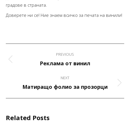
градове в страната.
Доверете ни се! Ние знаем всичко за печата на винили!
Post
PREVIOUS
navigation
Previous
Реклама от винил
post:
NEXT
Next
Матиращо фолио за прозорци
post:
Related Posts