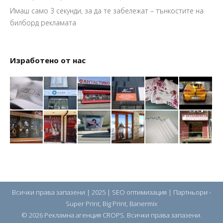
Имаш само 3 секунди, за да те забележат – тънкостите на
билборд рекламата
Изработено от нас
Всички права запазени | 2025 |
SEO оптимизация
| Партньори -
Super Print
,
Big Print
,
Banermix
© 2026 Рекламна агенция CROPS. Всички права запазени.