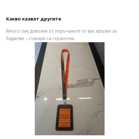
Какво казват другите
Много сме доволни от поръчаните от вас връзки за
Пр
баджове – станали са страхотни.
Ва
Ма
So