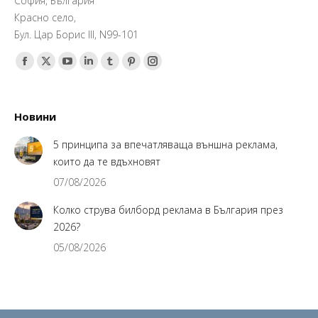
София, България
Красно село,
Бул. Цар Борис III, N99-101
Find us on:
Facebook
X
YouTube
Linkedin
Tumblr
Pinterest
Instagram
page
page
page
page
page
page
page
opens
opens
opens
opens
opens
opens
opens
Новини
in
in
in
in
in
in
in
new
new
new
new
new
new
new
5 принципа за впечатляваща външна реклама,
window
window
window
window
window
window
window
които да те вдъхновят
07/08/2026
Колко струва билборд реклама в България през
2026?
05/08/2026