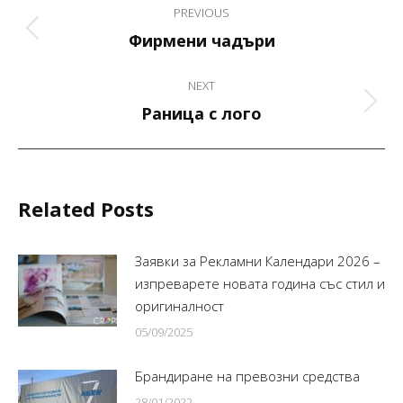
PREVIOUS
navigation
Previous
Фирмени чадъри
post:
NEXT
Next
Раница с лого
post:
Related Posts
Заявки за Рекламни Календари 2026 –
изпреварете новата година със стил и
оригиналност
05/09/2025
Брандиране на превозни средства
28/01/2022