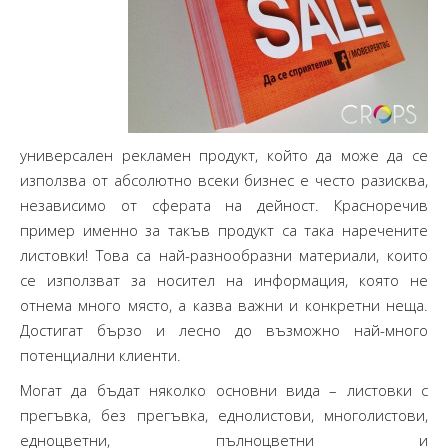
универсален рекламен продукт, който да може да се
използва от абсолютно всеки бизнес е често разисква,
независимо от сферата на дейност. Красноречив
пример именно за такъв продукт са така наречените
листовки! Това са най-разнообразни материали, които
се използват за носител на информация, която не
отнема много място, а казва важни и конкретни неща.
Достигат бързо и лесно до възможно най-много
потенциални клиенти.
Могат да бъдат няколко основни вида – листовки с
прегъвка, без прегъвка, еднолистови, многолистови,
едноцветни, пълноцветни и