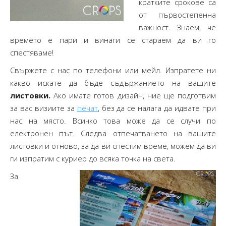
кратките срокове са
от първостепенна
важност. Знаем, че
времето е пари и винаги се стараем да ви го
спестяваме!
Свържете с нас по телефони или мейл. Изпратете ни
какво искате да бъде съдържанието на вашите
листовки.
Ако имате готов дизайн, ние ще подготвим
за вас визиите за
печат
, без да се налага да идвате при
нас на място. Всичко това може да се случи по
електронен път. Следва отпечатването на вашите
листовки и отново, за да ви спестим време, можем да ви
ги изпратим с куриер до всяка точка на света.
За