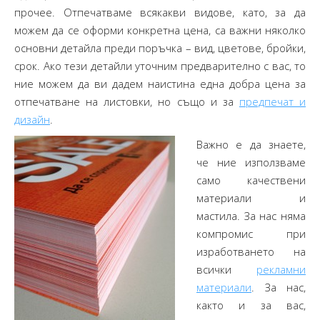
прочее. Отпечатваме всякакви видове, като, за да
можем да се оформи конкретна цена, са важни няколко
основни детайла преди поръчка – вид, цветове, бройки,
срок. Ако тези детайли уточним предварително с вас, то
ние можем да ви дадем наистина една добра цена за
отпечатване на листовки, но също и за
предпечат и
дизайн
.
Важно е да знаете,
че ние използваме
само качествени
материали и
мастила. За нас няма
компромис при
изработването на
всички
рекламни
материали
. За нас,
както и за вас,