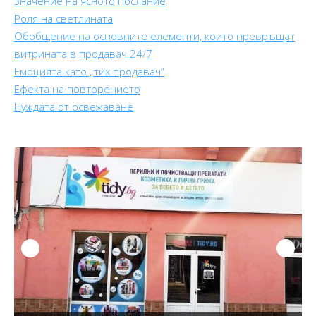
Значение на ясното послание
Роля на светлината
Обобщение на основните елементи, които превръщат
витрината в продавач 24/7
Емоцията като „тих продавач“
Ефекта на повторението
Нуждата от освежаване