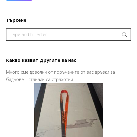
Търсене
Search:
Какво казват другите за нас
Много сме доволни от поръчаните от вас връзки за
Пр
баджове – станали са страхотни.
Ва
Ма
So