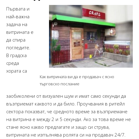
Първата и
най-важна
задача на
витрината е
да спира
погледите.
В градска
среда
хората са
Как витрината ви да е продавач с ясно
търговско послание
заобиколени от визуален шум и имат само секунди да
възприемат каквото и да било. Проучвания в ритейл
сектора показват, че средното време за възприемане
на витрина е между 2 и 5 секунди. Ако за това време не
стане ясно какво предлагате и защо си струва,
витрината не изпълнява ролята си на продавач 24/7.