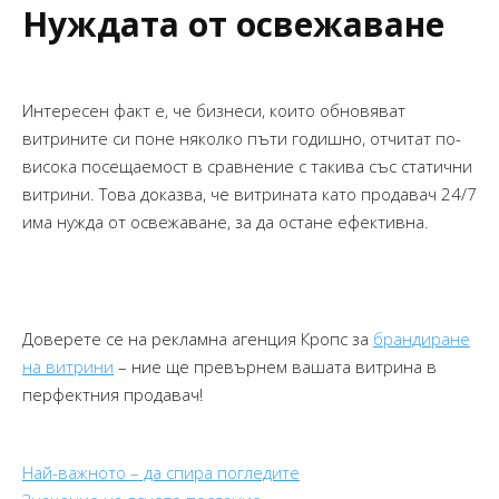
Нуждата от освежаване
Интересен факт е, че бизнеси, които обновяват
витрините си поне няколко пъти годишно, отчитат по-
висока посещаемост в сравнение с такива със статични
витрини. Това доказва, че витрината като продавач 24/7
има нужда от освежаване, за да остане ефективна.
Доверете се на рекламна агенция Кропс за
брандиране
на витрини
– ние ще превърнем вашата витрина в
перфектния продавач!
Най-важното – да спира погледите