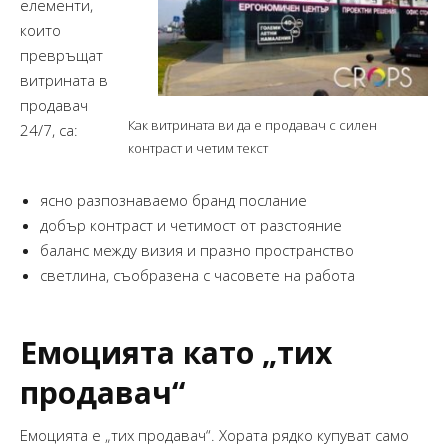
елементи,
които
превръщат
витрината в
продавач
Как витрината ви да е продавач с силен
24/7, са:
контраст и четим текст
ясно разпознаваемо бранд послание
добър контраст и четимост от разстояние
баланс между визия и празно пространство
светлина, съобразена с часовете на работа
Емоцията като „тих
продавач“
Емоцията е „тих продавач“. Хората рядко купуват само