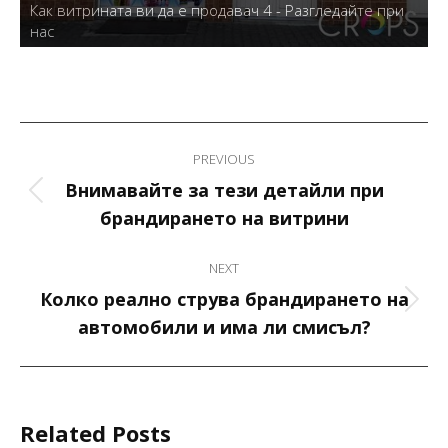
Как витрината ви да е продавач 5 - Разгледайте при
нас
Post
PREVIOUS
navigation
Внимавайте за тези детайли при
Previous
брандирането на витрини
post:
NEXT
Колко реално струва брандирането на
Next
автомобили и има ли смисъл?
post:
Related Posts