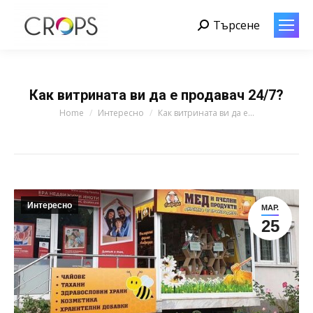
Търсене
Search:
Как витрината ви да е продавач 24/7?
You are here:
Home
Интересно
Как витрината ви да е…
Интересно
МАР.
25