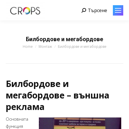
Търсене
Search:
Билбордове и мегабордове
You are here:
Home
Монтаж
Билбордове и мегабордове
Билбордове и
мегабордове – външна
реклама
Основната
функция