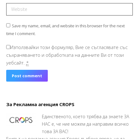
Website
Save my name, email, and website in this browser for the next
time I comment.
Използвайки този формуляр, Вие се съгласявате със
съхраняването и обработката на данните Ви от този
уебсайт.
*
Post comment
За Рекламна агенция CROPS
Единственото, което трябва да знаете ЗА
НАС е, че ние можем да направим всичко
това ЗА ВАС!
Екипът на рекламна агенция Кропс дълбоко вярва, че да