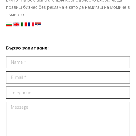
правиш бизнес без реклама е като да намигаш на момиче в
тъмното.
Бързо запитване:
Name *
E-mail *
Telephone
Message