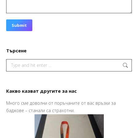
Submit
Търсене
Search:
Какво казват другите за нас
Много сме доволни от поръчаните от вас връзки за
Пр
баджове – станали са страхотни.
Ва
Ма
So