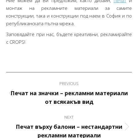
Ние можем да Ви предложим, както дизайн,
печат
и
монтаж на рекламните материали за самите
конструкции, така и конструкции под наем в София и по
републиканската пътна мрежа.
Заповядайте при нас, бъдете креативни, рекламирайте
с CROPS!
Post
PREVIOUS
navigation
Печат на значки – рекламни материали
Previous
от всякакъв вид
post:
NEXT
Печат върху балони – нестандартни
Next
рекламни материали
post: