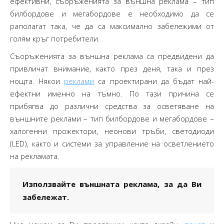
ефективни, съоръженията за външна реклама – тип
билбордове и мегабордове е необходимо да се
раполагат така, че да са максимално забележими от
голям кръг потребители.
Съоръженията за външна реклама са предвидени да
привличат внимание, както през деня, така и през
нощта. Някои
реклами
са проектирани да бъдат най-
ефектни именно на тъмно. По тази причина се
прибягва до различни средства за осветяване на
външните реклами – тип билбордове и мегабордове –
халогенни прожектори, неонови тръби, светодиоди
(LED), както и системи за управление на осветлението
на рекламата.
Използвайте външната реклама, за да Ви
забележат.